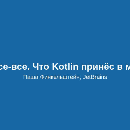
все-все. Что Kotlin принёс 
Паша Финкельштейн, JetBrains