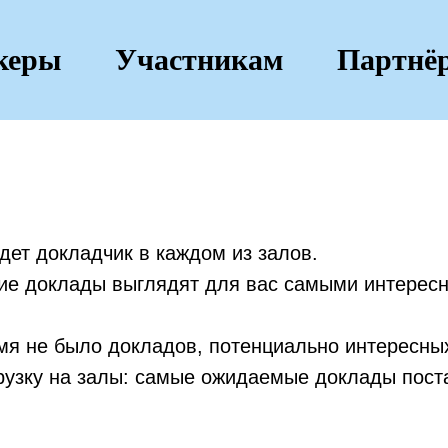
керы
Участникам
Партнё
дет докладчик в каждом из залов.
кие доклады выглядят для вас самыми интерес
мя не было докладов, потенциально интересных
рузку на залы: самые ожидаемые доклады поста