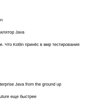
on
пилятор Java
е. Что Kotlin принёс в мир тестирования
erprise Java from the ground up
Future еще быстрее