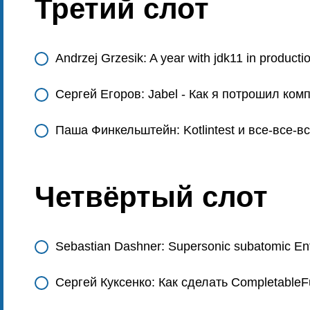
Третий слот
Andrzej Grzesik: A year with jdk11 in producti
Сергей Егоров: Jabel - Как я потрошил ком
Паша Финкельштейн: Kotlintest и все-все-вс
Четвёртый слот
Sebastian Dashner: Supersonic subatomic Ent
Сергей Куксенко: Как сделать Completable