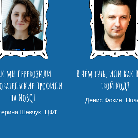
ак мы перевозили
В чём суть, или как 
овательские профили
твой код?
на NoSQL
Денис Фокин, Hua
терина Шевчук, ЦФТ