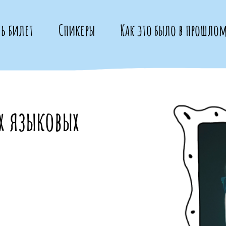
ть билет
Спикеры
Как это было в прошлом
х языковых