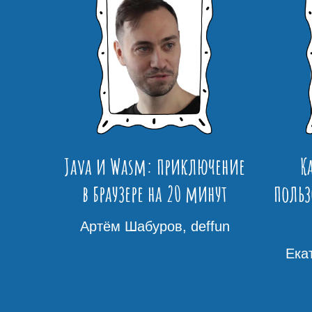
Java и Wasm: приключение
К
в браузере на 20 минут
польз
Артём Шабуров, deffun
Ека