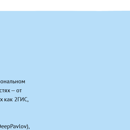
иональном
тях — от
х как 2ГИС,
eepPavlov),