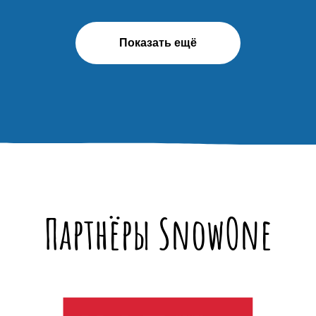
Показать ещё
Партнёры SnowOne