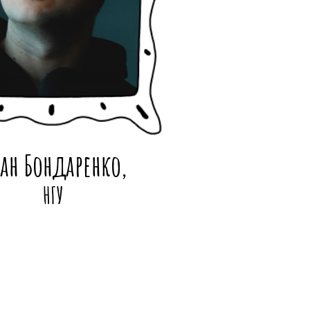
ан Бондаренко,
НГУ