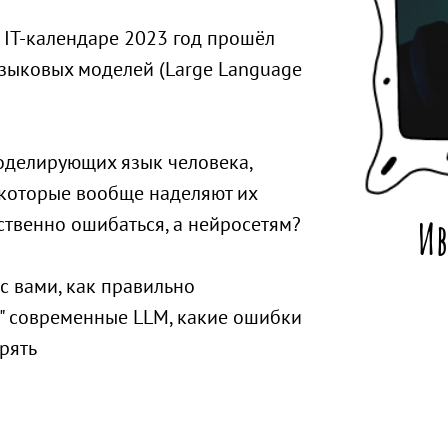
в IT-календаре 2023 год прошёл
языковых моделей (Large Language
моделирующих язык человека,
екоторые вообще наделяют их
йственно ошибаться, а нейросетям?
Ив
с вами, как правильно
я" современные LLM, какие ошибки
рять