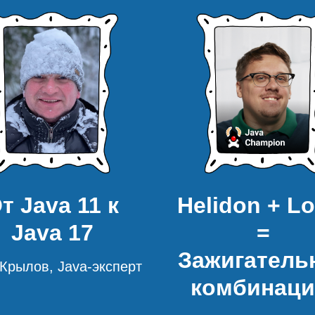
т Java 11 к
Helidon + L
Java 17
=
Зажигатель
Крылов, Java-эксперт
комбинаци