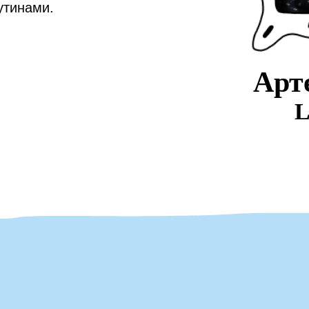
утинами.
Арт
L