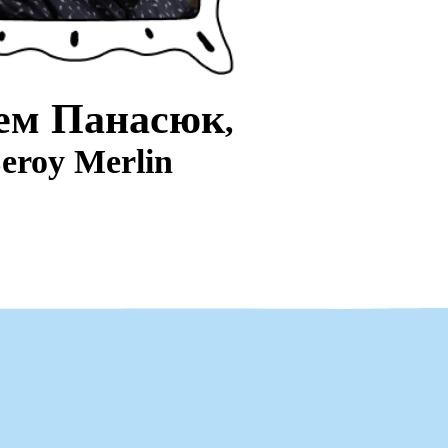
ем
Панасюк
,
eroy Merlin