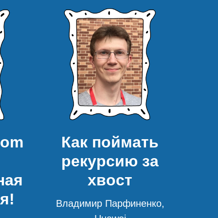
oom
Как поймать
рекурсию за
ная
хвост
я!
Владимир Парфиненко,