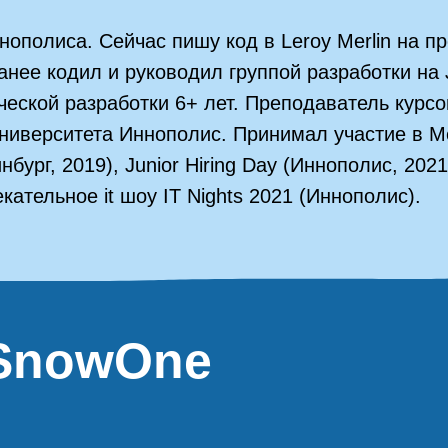
ннополиса. Сейчас пишу код в Leroy Merlin на п
нее кодил и руководил группой разработки на J
еской разработки 6+ лет. Преподаватель курсо
ниверситета Иннополис. Принимал участие в M
бург, 2019), Junior Hiring Day (Иннополис, 202
кательное it шоу IT Nights 2021 (Иннополис).
 SnowOne