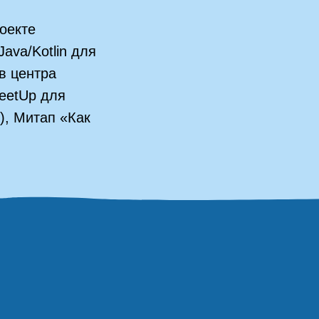
роекте
ava/Kotlin для
в центра
eetUp для
1), Митап «Как