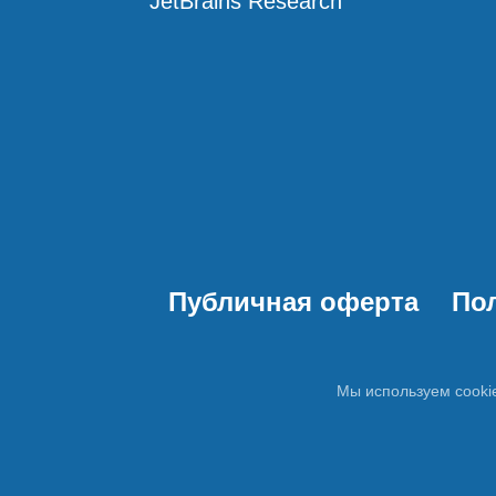
JetBrains Research
Публичная оферта
По
Мы используем cooki