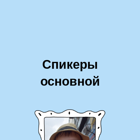
Спикеры
основной
программы: 4
марта