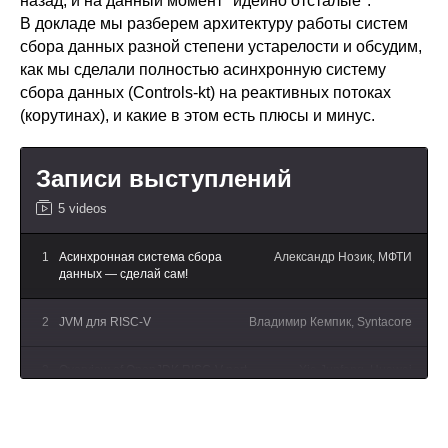
назад, и на данный момент "идейно отсталые".
В докладе мы разберем архитектуру работы систем
сбора данных разной степени устарелости и обсудим,
как мы сделали полностью асинхронную систему
сбора данных (Controls-kt) на реактивных потоках
(корутинах), и какие в этом есть плюсы и минус.
Записи выступлений
5 videos
1
Асинхронная система сбора
Александр Нозик, МФТИ
данных — сделай сам!
2
JVM для RISC-V
Владимир Кемпик, Syntacore
3
Overview of OpenJDK RISC-V port
Xie Junfeng, Huawei
4
Пишем assert в тестах так,
Владимир Ситников,NetCracker
чтобы их было проще