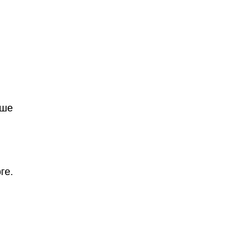
аше
ге.